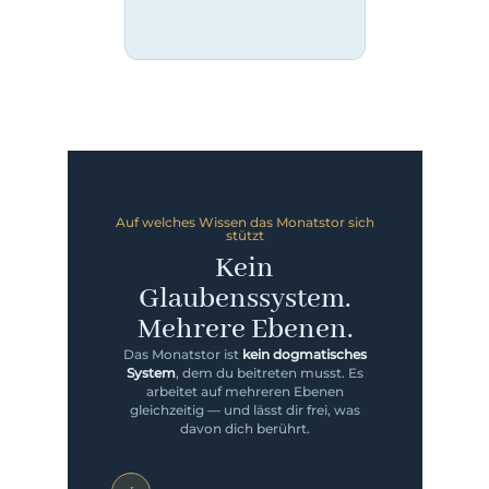
Auf welches Wissen das Monatstor sich
stützt
Kein
Glaubenssystem.
Mehrere Ebenen.
Das Monatstor ist
kein dogmatisches
System
, dem du beitreten musst. Es
arbeitet auf mehreren Ebenen
gleichzeitig — und lässt dir frei, was
davon dich berührt.