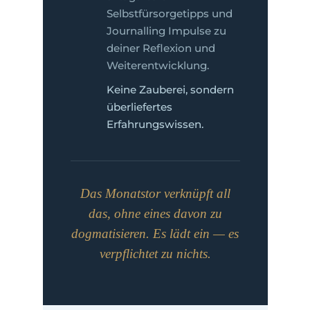
Selbstfürsorgetipps und
Journalling Impulse zu
deiner Reflexion und
Weiterentwicklung.
Keine Zauberei, sondern
überliefertes
Erfahrungswissen.
Das Monatstor verknüpft all
das, ohne eines davon zu
dogmatisieren. Es lädt ein — es
verpflichtet zu nichts.