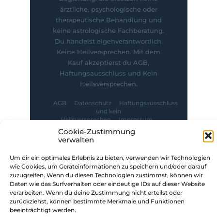
ärztliche, psychologische oder
therapeutische Behandlung und
keine astrologische Fachberatung.
Du handelst eigenverantwortlich.
Keine Heilversprechen. Mit dem
Kauf akzeptierst du AGB,
Haftungsausschluss und Kein
Heilsversprechen.
AGB
Datenschutz
Haftungsausschluss
und kein
Heilsversprechen
Impressum
Cookie-Zustimmung
© Manuela Schleier · Sonne, Mond & Sukha
verwalten
· Mentorin für ganzheitliche
Vitalitätsförderung bei Frauen
Um dir ein optimales Erlebnis zu bieten, verwenden wir Technologien
wie Cookies, um Geräteinformationen zu speichern und/oder darauf
zuzugreifen. Wenn du diesen Technologien zustimmst, können wir
Daten wie das Surfverhalten oder eindeutige IDs auf dieser Website
verarbeiten. Wenn du deine Zustimmung nicht erteilst oder
zurückziehst, können bestimmte Merkmale und Funktionen
beeinträchtigt werden.