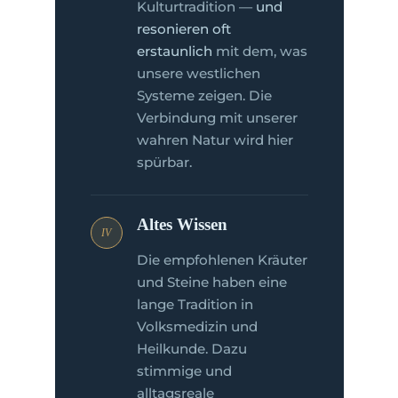
Kulturtradition —
und
resonieren oft
erstaunlich
mit dem, was
unsere westlichen
Systeme zeigen. Die
Verbindung mit unserer
wahren Natur wird hier
spürbar.
Altes Wissen
IV
Die empfohlenen Kräuter
und Steine haben eine
lange Tradition in
Volksmedizin und
Heilkunde. Dazu
stimmige und
alltagsreale