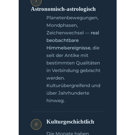
I
Astronomisch-astrologisch
Planetenbewegungen,
Mondphasen,
Zeichenwechsel —
real
beobachtbare
Himmelsereignisse
, die
seit der Antike mit
bestimmten Qualitäten
in Verbindung gebracht
werden.
Kulturübergreifend und
über Jahrhunderte
hinweg.
Kulturgeschichtlich
II
Die Monate haben