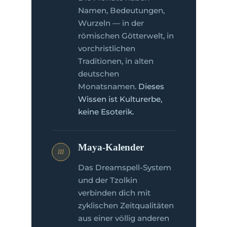
Namen, Bedeutungen,
Wurzeln — in der
römischen Götterwelt, in
vorchristlichen
Traditionen, in alten
deutschen
Monatsnamen.
Dieses
Wissen ist Kulturerbe,
keine Esoterik.
Maya-Kalender
III
Das Dreamspell-System
und der Tzolkin
verbinden dich mit
zyklischen Zeitqualitäten
aus einer völlig anderen