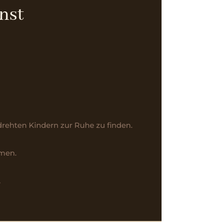
nst
drehten Kindern zur Ruhe zu finden.
tmen.
.