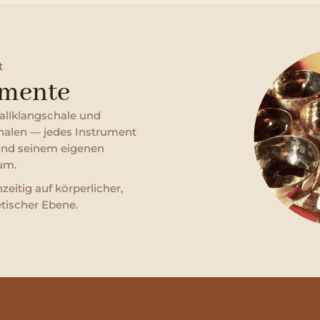
t
umente
tallklangschale und
chalen — jedes Instrument
 und seinem eigenen
um.
eitig auf körperlicher,
tischer Ebene.