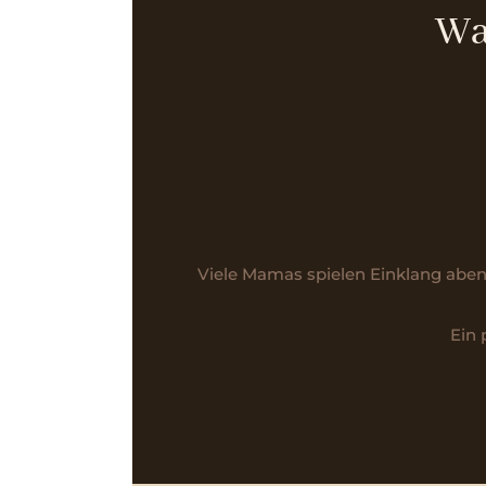
Wa
Viele Mamas spielen Einklang abend
Ein 