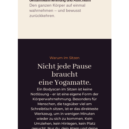
Gesamtwahrnehmung und Abschluss
Den ganzen Körper auf einmal
wahrnehmen – und bewusst
zurückkehren.
Warum im Sitzen
Nicht jede Pause
braucht
eine Yogamatte.
Ein Bodyscan im Sitzen ist keine
Notlösung – er ist eine eigene Form der
Körperwahrnehmung. Besonders für
Menschen, die tagsüber viel am
Schreibtisch sitzen, ist er das direkteste
Werkzeug, um in wenigen Minuten
wieder zu sich zu kommen. Kein
Umziehen, kein Hinlegen, kein Platz
gesucht. Nur du, dein Atem und deine