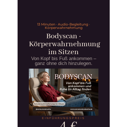
13 Minuten · Audio-Begleitung ·
Körperwahrnehmung
Bodyscan ·
Körperwahrnehmung
im Sitzen
Von Kopf bis Fuß ankommen –
ganz ohne dich hinzulegen.
EINFÜHRUNGSPREIS
4 €