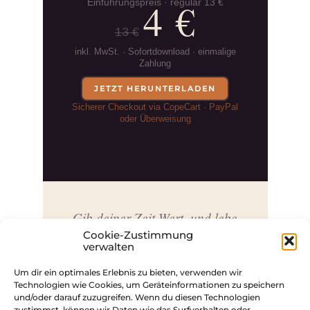
4 €
Einführungspreis · regulär 13 €
13 €
inkl. MwSt. · Sofortdownload · einmalige
Zahlung
JETZT HERUNTERLADEN
Sicherer Checkout via CopeCart · PayPal
oder Überweisung
Gib deiner Zeit Wert, und lebe
gut mit dir.
Cookie-Zustimmung
verwalten
Um dir ein optimales Erlebnis zu bieten, verwenden wir
Technologien wie Cookies, um Geräteinformationen zu speichern
und/oder darauf zuzugreifen. Wenn du diesen Technologien
Diese Audio-Begleitung ist kein Ersatz für
zustimmst, können wir Daten wie das Surfverhalten oder